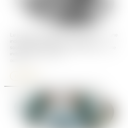
Le préjudice d’angoisse de mort imminente : une
indemnisation rattachée au poste des
souffrances endurées, tout en bénéficiant d’une
indemnisation autonome
06/08/2024
Lire la suite