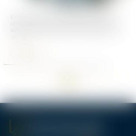
L’indemnisation de l’aggravation d’un préjudice
corporel suppose la responsabilité de son
auteur et la détermination d’un préjudice initial
30/07/2024
Lire la suite
<<
<
...
5
6
7
8
9
10
11
...
>
>>