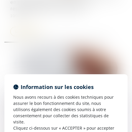
en présence de vices cachés : quelle
responsabilité peut-il invoquer ?
10/09/2024
Lire la suite
Information sur les cookies
Nous avons recours à des cookies techniques pour
Vice de consentement : retour sur l’appréciation
assurer le bon fonctionnement du site, nous
de l’état de dépendance
utilisons également des cookies soumis à votre
consentement pour collecter des statistiques de
27/08/2024
visite.
Cliquez ci-dessous sur « ACCEPTER » pour accepter
Lire la suite