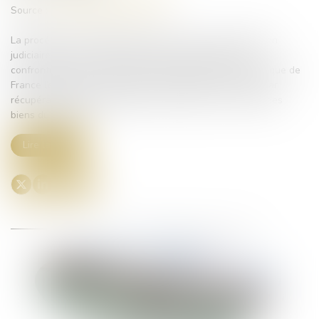
Source :
www.lemag-juridique.com
La procédure de rétablissement personnel avec liquidation
judiciaire des biens, permet aux personnes physiques
confrontées à de nombreuses dettes, d’obtenir de la Banque de
France l’effacement complet de l’intégralité des dettes, par
récupération, parfois partielle, des sommes sur la vente des
biens du débiteur...
Lire la suite