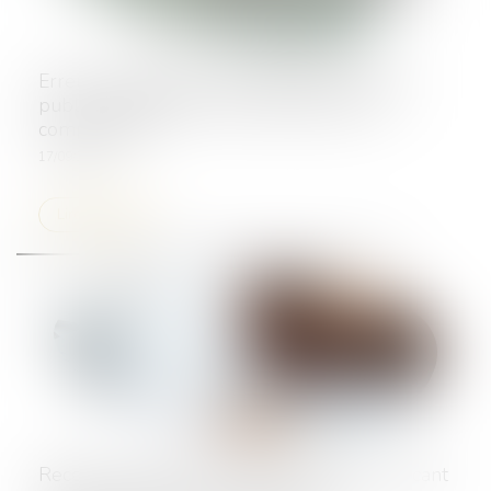
Erreur de diagnostic d’un agent d’un service
public administratif : quelle juridiction est
compétente ?
17/09/2024
Lire la suite
Recours du maître d’ouvrage contre le fabricant