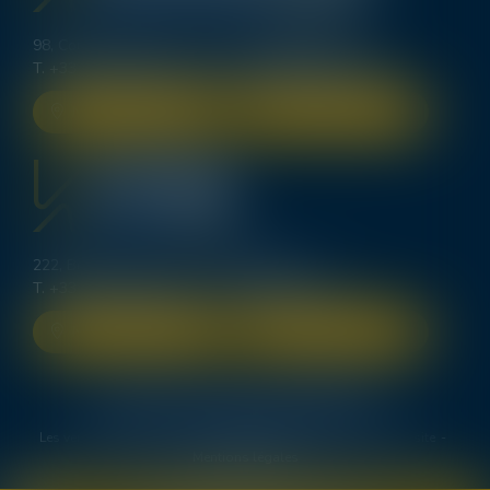
98, Cours d’Alsace Lorraine - 33000 BORDEAUX
T.
+33 (0)5 56 00 62 70
-
bordeaux@lexavoue.com
NOUS LOCALISER
NOUS CONTACTER
222, Bd Saint-Germain - 75007 PARIS
T.
+33 (0)1 83 64 40 84
-
contact@kpdb.legal
NOUS LOCALISER
NOUS CONTACTER
Le cabinet
Les domaines de compétence
Deux avocats spécialistes en procédure d’appel
Les ventes immobilières
Les honoraires
Actus
Plan du site
Mentions légales