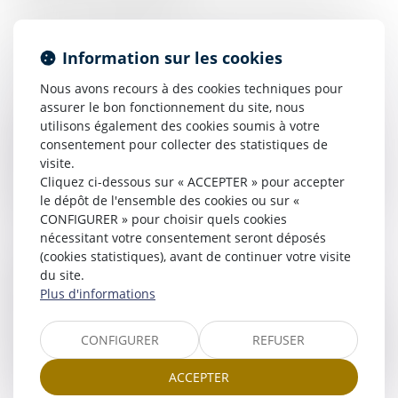
Grâce à ces expériences et cette pratique, ils apportent à leurs
clients et correspondants leurs connaissances acquises depuis
Information sur les cookies
plus de vingt ans dans le domaine de la procédure.
Nous avons recours à des cookies techniques pour
Pragmatiques et farouches partisans de la simplification de la
assurer le bon fonctionnement du site, nous
procédure d’appel quant au régime de ses sanctions issues du
utilisons également des cookies soumis à votre
décret « Magendie », Philippe LECONTE, avocat postulant à
consentement pour collecter des statistiques de
PARIS et Pierre FONROUGE, Avocat à BORDEAUX considèrent
visite.
que les moyens procéduraux ne doivent être soulevés que s’ils
Cliquez ci-dessous sur « ACCEPTER » pour accepter
représentent une véritable utilité pour parvenir à la solution du
le dépôt de l'ensemble des cookies ou sur «
litige.
CONFIGURER » pour choisir quels cookies
nécessitant votre consentement seront déposés
Philippe LECONTE, avocat spécialiste en procédure d’appel
(cookies statistiques), avant de continuer votre visite
postulant à PARIS et Pierre FONROUGE avocat spécialiste en
du site.
procédure d’appel à BORDEAUX, proposent également à leur
Plus d'informations
clientèle l’utilisation de l’ensemble des outils à leur disposition
dont font partie les modes amiables de règlement des différends,
CONFIGURER
REFUSER
(ils sont formés l’un et l’autre à l’accompagnement à la médiation
et au droit collaboratif), l’ARA (audience de règlement amiable, la
ACCEPTER
césure ou encore la procédure participative de mise en état.