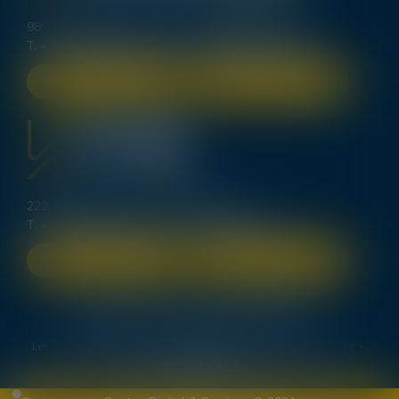
98, Cours d’Alsace Lorraine - 33000 BORDEAUX
T.
+33 (0)5 56 00 62 70
-
bordeaux@lexavoue.com
NOUS LOCALISER
NOUS CONTACTER
222, Bd Saint-Germain - 75007 PARIS
T.
+33 (0)1 83 64 40 84
-
contact@kpdb.legal
NOUS LOCALISER
NOUS CONTACTER
Le cabinet
Les domaines de compétence
Deux avocats spécialistes en procédure d’appel
Les ventes immobilières
Les honoraires
Actus
Plan du site
Mentions légales