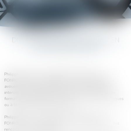
DEUX AVOCATS SPÉCIALISTES EN
PROCÉDURE D’APPEL
Philippe LECONTE, avocat postulant à PARIS et Pierre
FONROUGE, Avocat à BORDEAUX sont tous deux anciens
avoués titulaires de la spécialité en procédure d’appel et
interviennent régulièrement devant les écoles d’avocats en
formations permanentes ou continues, à l’occasion de colloques
ou à l’école de la magistrature (ENM).
Philippe LECONTE, avocat postulant à PARIS et Pierre
FONROUGE, Avocat à BORDEAUX coaniment également des
rencontres avocats/magistrats.