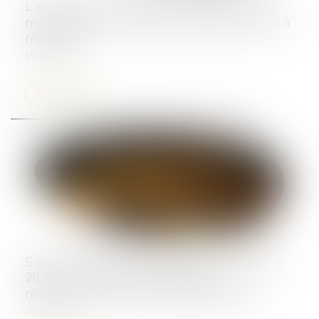
L’architecte sous-traitant et le maître d’œuvre
responsables du même dommage sont tenus à
réparation
15/07/2026
Lire la suite
Saisie immobilière : le décret du 27 novembre
2020 ne permet pas de prolonger
rétroactivement une prorogation judiciaire
03/06/2026