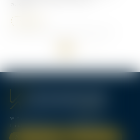
20/08/2025
Lire la suite
<<
<
1
2
>
>>
98, Cours d’Alsace Lorraine - 33000 BORDEAUX
T.
+33 (0)5 56 00 62 70
-
bordeaux@lexavoue.com
NOUS LOCALISER
NOUS CONTACTER