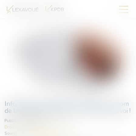
Information annuelle de la caution : le nom
de la caution doit figurer sur la liste d’envoi !
Publié le :
09/07/2025
Droit des obligations et des suretés
Source :
www.lemag-juridique.com