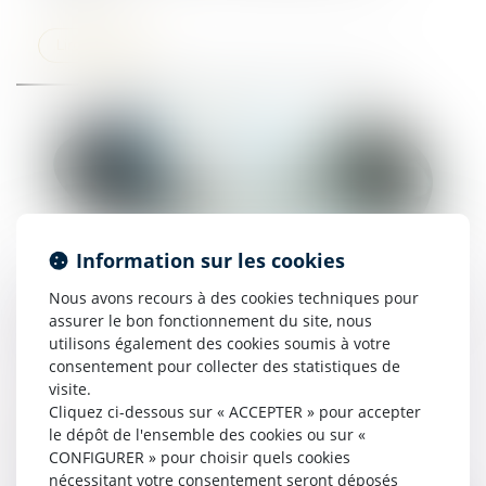
Lire la suite
Information sur les cookies
Nous avons recours à des cookies techniques pour
Quel est le droit à indemnité d'un délégataire en
assurer le bon fonctionnement du site, nous
cas de résiliation pour faute injustifiée ?
utilisons également des cookies soumis à votre
19/05/2026
consentement pour collecter des statistiques de
visite.
Lire la suite
Cliquez ci-dessous sur « ACCEPTER » pour accepter
le dépôt de l'ensemble des cookies ou sur «
CONFIGURER » pour choisir quels cookies
nécessitant votre consentement seront déposés