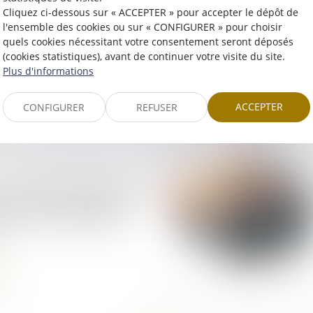
Cliquez ci-dessous sur « ACCEPTER » pour accepter le dépôt de
l'ensemble des cookies ou sur « CONFIGURER » pour choisir
es charges non
quels cookies nécessitant votre consentement seront déposés
: une clause de non-
(cookies statistiques), avant de continuer votre visite du site.
fit-elle à exonérer le
Plus d'informations
ACCEPTER
CONFIGURER
REFUSER
ment de l’hébergeur à
tion contractuelle de
 justifie la résiliation