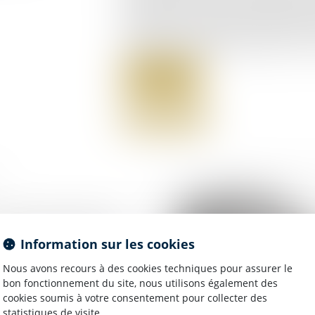
conséquence, si les prestations échang
utilité que par l'exécution complète du c
restituées intégralement (articles 1218 
Lire la suite
’exécution forcée en
Information sur les cookies
Nous avons recours à des cookies techniques pour assurer le
bon fonctionnement du site, nous utilisons également des
cookies soumis à votre consentement pour collecter des
statistiques de visite.