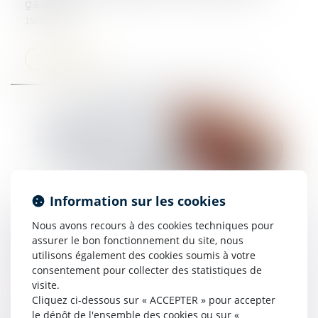
garagiste !
15/07/2025
Lire la suite
Information sur les cookies
Nous avons recours à des cookies techniques pour
Information annuelle de la caution : le nom de
assurer le bon fonctionnement du site, nous
la caution doit figurer sur la liste d’envoi !
utilisons également des cookies soumis à votre
09/07/2025
consentement pour collecter des statistiques de
visite.
Lire la suite
Cliquez ci-dessous sur « ACCEPTER » pour accepter
le dépôt de l'ensemble des cookies ou sur «