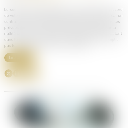
Lorsqu’une condition de formation du contrat fait défaut, l’accord
de volontés ne peut valablement créer des effets de droit car un
contrat ne peut faire naître des obligations que dans les limites
prévues par la loi. Cette carence est alors sanctionnée par la
nullité du contrat, « sanction prononcée par le juge et consistant
dans la disparition rétroactive de l’acte juridique qui ne remplit
pas les conditions requises pour sa formation »...
Lire la suite