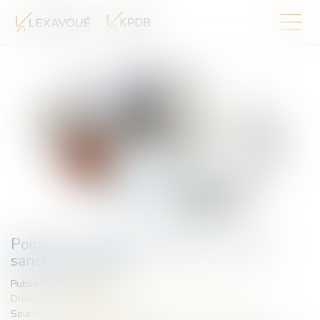
Point sur la nullité : distinction avec les
sanctions voisines
Publié le :
10/06/2025
Droit des obligations et des suretés
/
Droit des contrats
Source :
actu.dalloz-etudiant.fr