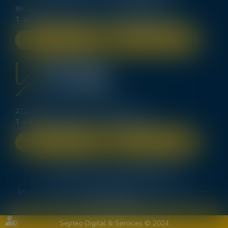
98, Cours d’Alsace Lorraine - 33000 BORDEAUX
T.
+33 (0)5 56 00 62 70
-
bordeaux@lexavoue.com
NOUS LOCALISER
NOUS CONTACTER
222, Bd Saint-Germain - 75007 PARIS
T.
+33 (0)1 83 64 40 84
-
contact@kpdb.legal
NOUS LOCALISER
NOUS CONTACTER
Le cabinet
Les domaines de compétence
Deux avocats spécialistes en procédure d’appel
Les ventes immobilières
Les honoraires
Actus
Plan du site
Mentions légales
Septeo Digital & Services © 2024