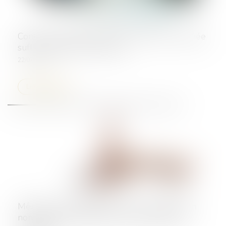
Contrats interdépendants : la résolution notifiée
suffit à entraîner la caducité
22/07/2025
Lire la suite
Même sur demande du client, une réparation
non conforme engage la responsabilité du