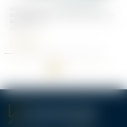
Action paulienne : l’homologation judiciaire
d’une transaction ne prive pas les créanciers de
leur droit d’agir
24/06/2025
Lire la suite
<<
<
1
2
3
4
5
6
7
...
>
>>