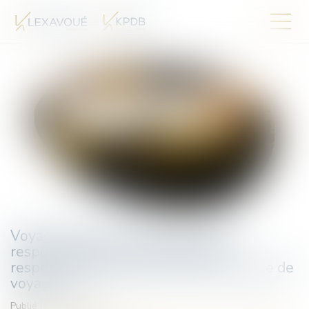
Voyage à forfait : l’assureur du tiers
responsable ne peut invoquer la
responsabilité de plein droit de l’agence de
voyages
Publié le :
01/07/2025