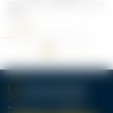
Point sur la nullité : distinction avec les sanctions
voisines
10/06/2025
Lire la suite
<<
<
1
2
3
4
5
6
7
...
>
>>
98, Cours d’Alsace Lorraine - 33000 BORDEAUX
T.
+33 (0)5 56 00 62 70
-
bordeaux@lexavoue.com