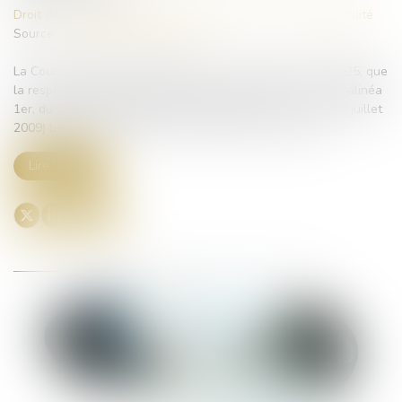
Droit des obligations et des suretés
/
Droit de la responsabilité
Source :
www.lemag-juridique.com
La Cour de cassation rappelle, dans un arrêt du 19 juin 2025, que
la responsabilité de plein droit prévue à l’article L 211-17, alinéa
1er, du Code du tourisme (version antérieure à la loi du 22 juillet
2009) bénéficie exclusivement à l’acheteur du voyage...
Lire la suite