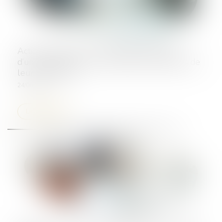
Action paulienne : l’homologation judiciaire
d’une transaction ne prive pas les créanciers de
leur droit d’agir
24/06/2025
Lire la suite