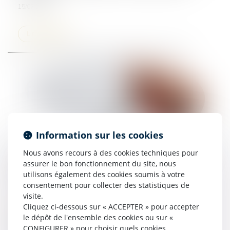
15/07/2025
Lire la suite
Information sur les cookies
Nous avons recours à des cookies techniques pour
Information annuelle de la caution : le nom de
assurer le bon fonctionnement du site, nous
la caution doit figurer sur la liste d’envoi !
utilisons également des cookies soumis à votre
09/07/2025
consentement pour collecter des statistiques de
visite.
Lire la suite
Cliquez ci-dessous sur « ACCEPTER » pour accepter
le dépôt de l'ensemble des cookies ou sur «
CONFIGURER » pour choisir quels cookies