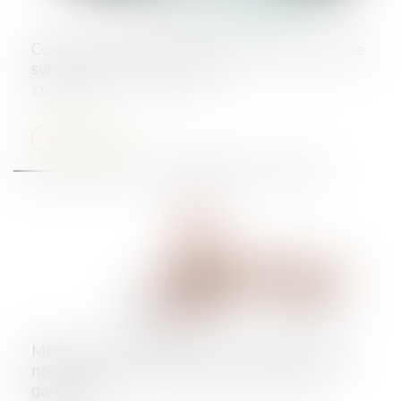
Contrats interdépendants : la résolution notifiée
suffit à entraîner la caducité
22/07/2025
Lire la suite
Même sur demande du client, une réparation
non conforme engage la responsabilité du
garagiste !