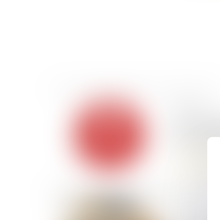
09/06/2026
La chute d’
pas à enga
de son gard
Lire la suite
01/07/2025