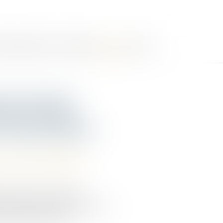
MMOBILIÈRES
LES HONORAIRES
ACTUS
CONTACT
de sécurité :
time ne peut
 responsabilité !
roit de la responsabilité
on notable en matière de
sionnels d’activités sportives ou
rofessionnel manque ...