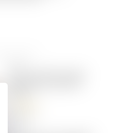
15/07/2025
Même sur demande du client,
une réparation non conforme
engage la responsabilité du
garagiste !
Lire la suite
24/06/2025