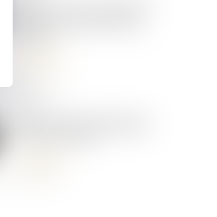
Action paulienne : l’homologation
judiciaire d’une transaction ne
prive pas les créanciers de leur
droit d’agir
Lire la suite
29/04/2025
Responsabilité civile de l’avocat :
interdiction de réparer deux fois
le même dommage
Lire la suite