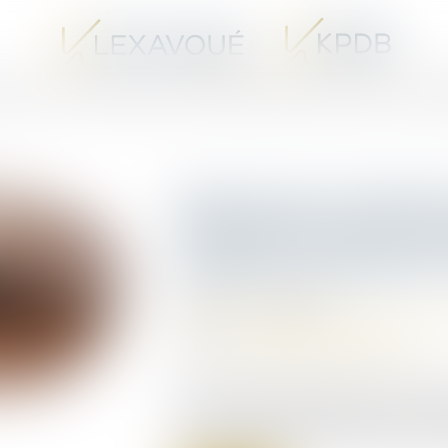
UX AVOCATS SPÉCIALISTES EN PROCÉDURE D’APPEL
LES VENTES I
Absence de consignes 
l’imprudence de la vic
justifier un partage de
Publié le :
16/06/2026
Droit des obligations et des suretés
/
D
Source :
www.lemag-juridique.com
La Cour de cassation opère une évoluti
responsabilité des organisateurs profes
de loisirs. Elle affirme que lorsque le p