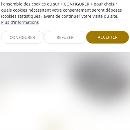
rfait : l’assureur du
l'ensemble des cookies ou sur « CONFIGURER » pour choisir
onsable ne peut
quels cookies nécessitant votre consentement seront déposés
a responsabilité de
(cookies statistiques), avant de continuer votre visite du site.
 de l’agence de
Plus d'informations
ACCEPTER
CONFIGURER
REFUSER
on d’un préjudice : le
ur ne peut excéder le
éel
<<
<
1
2
3
4
>
>>