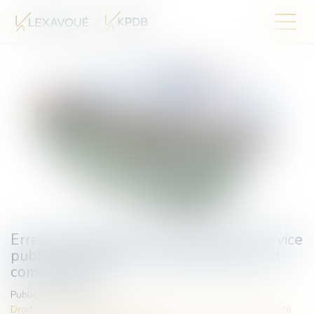
Erreur de diagnostic d’un agent d’un service
public administratif : quelle juridiction est
compétente ?
Publié le :
17/09/2024
Droit des obligations et des suretés
/
Droit de la responsabilité