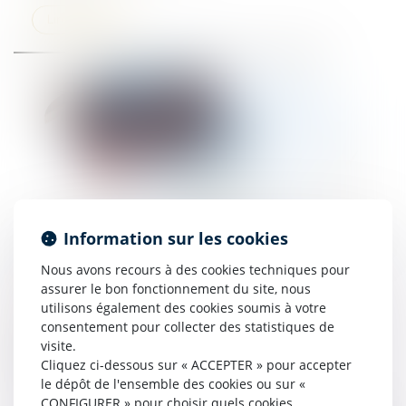
Lire la suite
Le fait de subir une procédure judiciaire n’est pas
Information sur les cookies
constitutif d’une procédure abusive
Nous avons recours à des cookies techniques pour
20/08/2024
assurer le bon fonctionnement du site, nous
utilisons également des cookies soumis à votre
Lire la suite
consentement pour collecter des statistiques de
visite.
Cliquez ci-dessous sur « ACCEPTER » pour accepter
le dépôt de l'ensemble des cookies ou sur «
CONFIGURER » pour choisir quels cookies