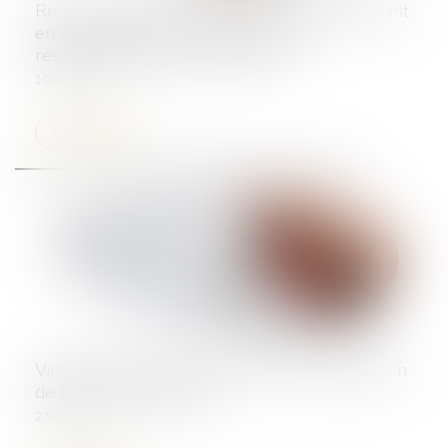
Recours du maître d’ouvrage contre le fabricant
en présence de vices cachés : quelle
responsabilité peut-il invoquer ?
10/09/2024
Lire la suite
Vice de consentement : retour sur l’appréciation
de l’état de dépendance
27/08/2024