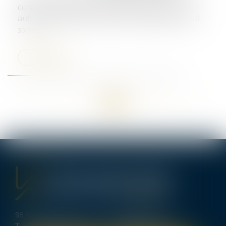
corporel suppose la responsabilité de son
auteur et la détermination d’un préjudice initial
30/07/2024
Lire la suite
<<
<
...
5
6
7
8
9
10
11
...
>
>>
98, Cours d’Alsace Lorraine - 33000 BORDEAUX
T.
+33 (0)5 56 00 62 70
-
bordeaux@lexavoue.com