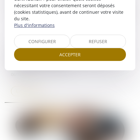
nécessitant votre consentement seront déposés
(cookies statistiques), avant de continuer votre visite
du site.
Plus d'informations
CONFIGURER
REFUSER
Le préjudice d’angoisse de mort imminente : une
indemnisation rattachée au poste des
ACCEPTER
souffrances endurées, tout en bénéficiant d’une
indemnisation autonome
06/08/2024
Lire la suite