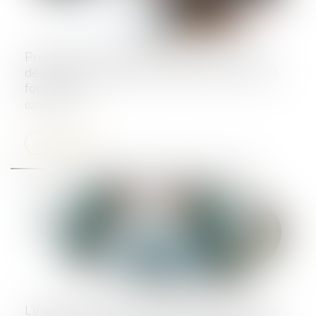
Procédure de rétablissement personnel et
déclaration de créance : rappels concernant le
formalisme
02/08/2024
Lire la suite
L’indemnisation de l’aggravation d’un préjudice