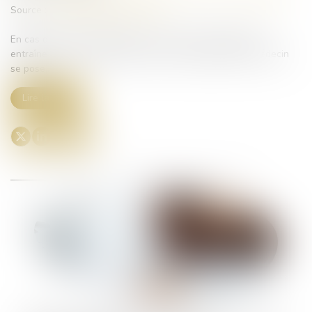
Source :
www.lemag-juridique.com
En cas d’erreur de diagnostic, et surtout si cette dernière
entraîne un décès, la question de la responsabilité du médecin
se pose...
Lire la suite