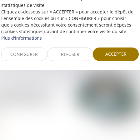
statistiques de visite.
nsentement : retour sur
Cliquez ci-dessous sur « ACCEPTER » pour accepter le dépôt de
on de l’état de
l'ensemble des cookies ou sur « CONFIGURER » pour choisir
ce
quels cookies nécessitant votre consentement seront déposés
(cookies statistiques), avant de continuer votre visite du site.
Plus d'informations
ACCEPTER
CONFIGURER
REFUSER
de rétablissement
et déclaration de
appels concernant le
e