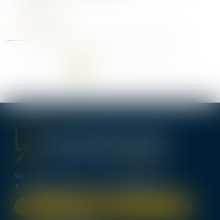
Lire la suite
<<
<
1
2
3
4
5
6
7
...
>
>>
98, Cours d’Alsace Lorraine - 33000 BORDEAUX
T.
+33 (0)5 56 00 62 70
-
bordeaux@lexavoue.com
NOUS LOCALISER
NOUS CONTACTER