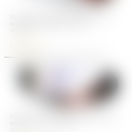
Sous-caution : pas de salut dans le plan de
sauvegarde du débiteur principal
20/08/2025
Lire la suite
Cession de contrat : l'acceptation tacite peut se
prouver… par les paiements
29/07/2025