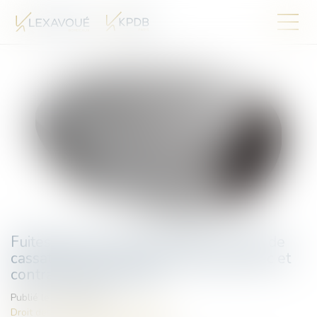
Fuites d’eau et responsabilité : la Cour de
cassation tranche entre ouvrage public et
contrat d’abonnement
Publié le :
23/09/2025
Droit des obligations et des suretés