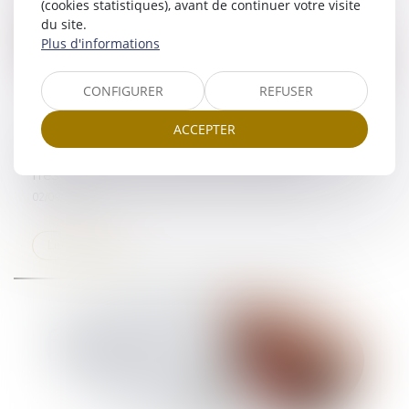
(cookies statistiques), avant de continuer votre visite
du site.
Plus d'informations
CONFIGURER
REFUSER
ACCEPTER
Vente viagère : l’aléa demeure tant que le décès
n’est pas inéluctable à brève échéance
02/09/2025
Lire la suite