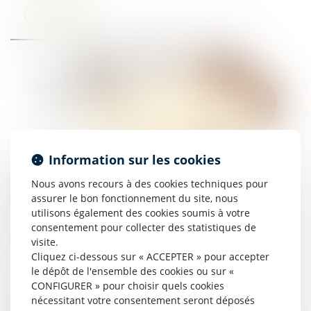
Lire la suite
Information sur les cookies
La Cour de cassation réaffirme le caractère
Nous avons recours à des cookies techniques pour
impératif de l’article R.125-2-1 du Code de la
assurer le bon fonctionnement du site, nous
construction et de l’habitation !
utilisons également des cookies soumis à votre
consentement pour collecter des statistiques de
16/09/2025
visite.
Cliquez ci-dessous sur « ACCEPTER » pour accepter
Lire la suite
le dépôt de l'ensemble des cookies ou sur «
CONFIGURER » pour choisir quels cookies
nécessitant votre consentement seront déposés