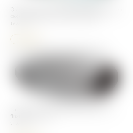
Quel est le droit à indemnité d'un délégataire en
cas de résiliation pour faute injustifiée ?
19/05/2026
Lire la suite
La portée de l’engagement de la caution - La
finance pour tous
24/09/2025