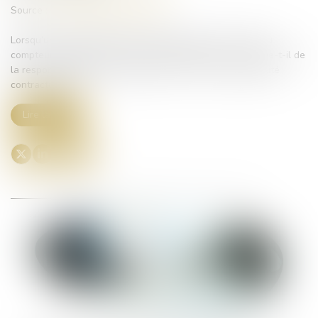
Source :
www.lemag-juridique.com
Lorsqu’une canalisation d’eau potable située en amont du
compteur individuel provoque un dommage, celui-ci relève-t-il de
la responsabilité de l’ouvrage public ou de la responsabilité
contractuelle ?...
Lire la suite