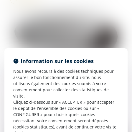
Information sur les cookies
Incendie OVHcloud : la force majeure rejetée en
Nous avons recours à des cookies techniques pour
Cour d'appel
assurer le bon fonctionnement du site, nous
20/05/2025
utilisons également des cookies soumis à votre
consentement pour collecter des statistiques de
visite.
Lire la suite
Cliquez ci-dessous sur « ACCEPTER » pour accepter
le dépôt de l'ensemble des cookies ou sur «
CONFIGURER » pour choisir quels cookies
nécessitant votre consentement seront déposés
(cookies statistiques), avant de continuer votre visite