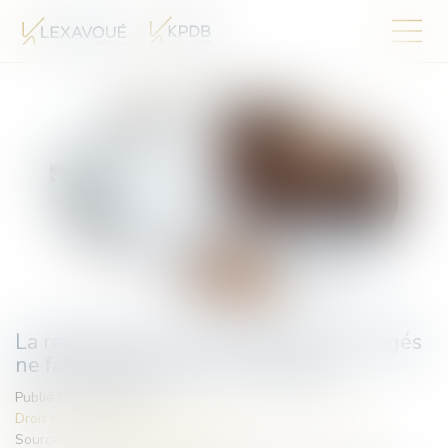
La résolution du contrat aux torts partagés
ne fait pas obstacle à la restitution
Publié le :
28/05/2024
Droit des obligations et des suretés
/
Droit des contrats
Source :
www.lemag-juridique.com