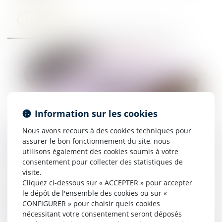
Lire la suite
Information sur les cookies
Nous avons recours à des cookies techniques pour
Effet rétroactif de la résolution : le vendeur n’est
assurer le bon fonctionnement du site, nous
pas fondé à obtenir une indemnité d’occupation
utilisons également des cookies soumis à votre
consentement pour collecter des statistiques de
25/06/2024
visite.
Cliquez ci-dessous sur « ACCEPTER » pour accepter
Lire la suite
le dépôt de l'ensemble des cookies ou sur «
CONFIGURER » pour choisir quels cookies
nécessitant votre consentement seront déposés