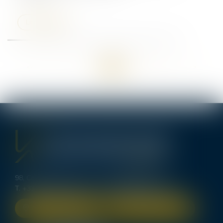
Lire la suite
<<
<
...
6
7
8
9
10
11
12
...
>
>>
98, Cours d’Alsace Lorraine - 33000 BORDEAUX
T.
+33 (0)5 56 00 62 70
-
bordeaux@lexavoue.com
NOUS LOCALISER
NOUS CONTACTER