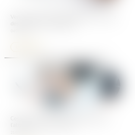
Vente des locaux et opposabilité au locataire
des accords de subrogation
04/06/2024
Lire la suite
Cession de contrat : sanction applicable en
l’absence d’accord du cédé
21/05/2024