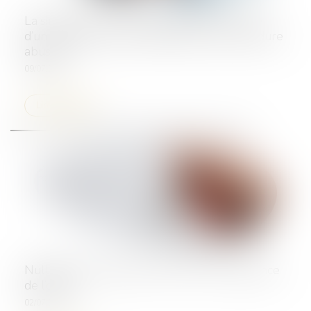
La simple action visant à empêcher la vente
d’un bien indivis ne constitue pas une procédure
abusive
09/07/2024
Lire la suite
Nullité du contrat pour erreur sur la substance
de l’objet
02/07/2024