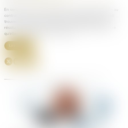
En vertu de l’article 1229 du Code civil, la résolution met fin au
contrat. Dès lors, si les prestations échangées ne pouvaient
trouver leur utilité que par l’exécution complète du contrat
résolu, il appartient aux parties de restituer l’intégralité de ce
qu’elles se sont procuré l’une à l’autre...
Lire la suite