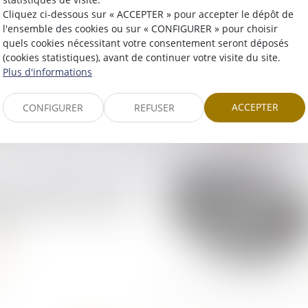
Cliquez ci-dessous sur « ACCEPTER » pour accepter le dépôt de
l'ensemble des cookies ou sur « CONFIGURER » pour choisir
e sous-traitant et le
quels cookies nécessitant votre consentement seront déposés
(cookies statistiques), avant de continuer votre visite du site.
uvre responsables du
Plus d'informations
age sont tenus à
ACCEPTER
CONFIGURER
REFUSER
une échelle ne suffit
ger la responsabilité
ien !