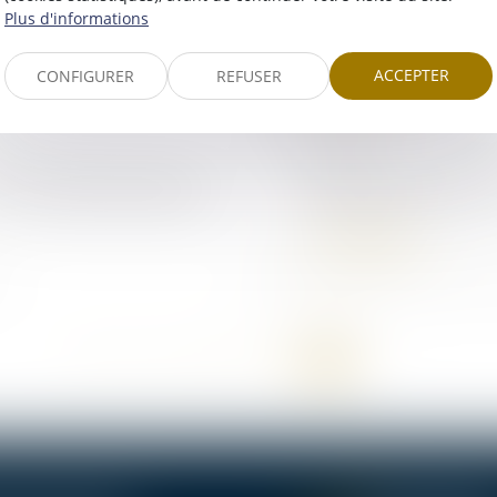
Plus d'informations
sortie
De l'expertise judic
Lire la suite
ACCEPTER
CONFIGURER
REFUSER
01/06/2006
t la Sécurité sociale
La loi EVIN et le ser
Lire la suite
<<
<
1
2
3
4
5
6
>
>>