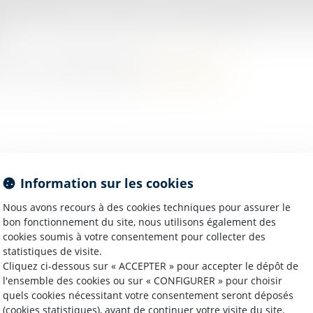
e méthodologie et d'entraînement prépare aux épreuves d'admissi
itut de Formation des Cadres de Santé (IFCS)Rappeler le lien vers
é
 pour vous par:ROGER Philippe
p.roger@kpdb.fr
Information sur les cookies
son auteur.
Nous avons recours à des cookies techniques pour assurer le
bon fonctionnement du site, nous utilisons également des
cookies soumis à votre consentement pour collecter des
statistiques de visite.
Cliquez ci-dessous sur « ACCEPTER » pour accepter le dépôt de
l'ensemble des cookies ou sur « CONFIGURER » pour choisir
quels cookies nécessitant votre consentement seront déposés
18/01/2008
(cookies statistiques), avant de continuer votre visite du site.