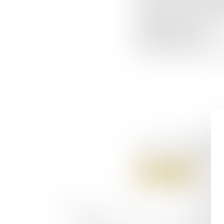
l'ouvrage*:Cet ouvrage d
concours d'entrée en Inst
juridique:Droit de la sant
Droit administratif
Droit de la bioéthiqueLu
Cet article n'engage que 
20/05/2008