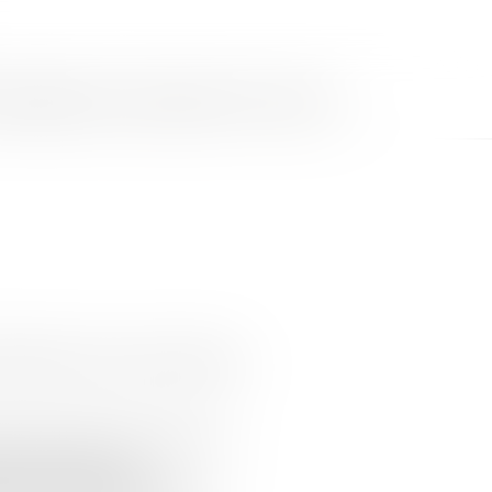
MMOBILIÈRES
LES HONORAIRES
ACTUS
CONTACT
'admission du concours d'entrée
tut de Formation des Cadres de
999Description de