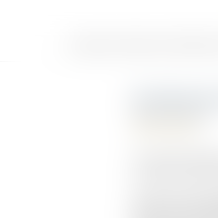
LE CABINET
LES DOMAINES DE COMPÉTENCE
DE
Formation des
Publié le :
09/07/2007
Articles du cabinet
Auteur : ROGER Philippe
Cet ouvrage de méthodolo
en Institut de Formation
Formation des Cadres de S
Santé / P. LHEZ ; P. R