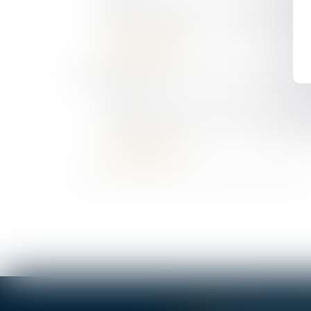
Arrêt de travail et autorisation de 
Lire la suite
09/10/2007
Le syndrome de transsexualisme e
Lire la suite