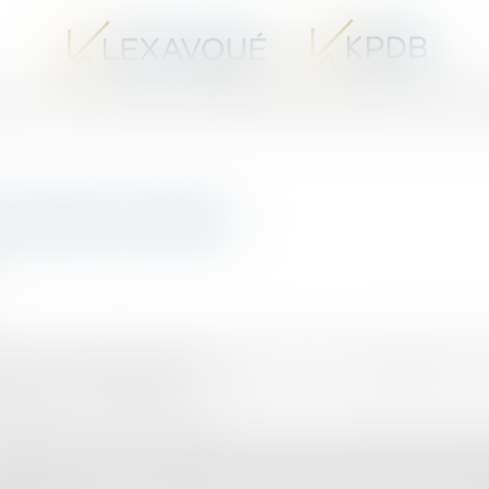
UX AVOCATS SPÉCIALISTES EN PROCÉDURE D’APPEL
LES VENTES I
 Cadres de Santé
gie et d'entraînement prépare aux épreuves d'admissibilité et d
 des Cadres de Santé (IFCS)
antéTitre / Auteur(s):S'entraîner au concours d'entrée en Insti
OGEREditeur:MASSONN° ISBN:2-225-83503-9Année d'édition:1