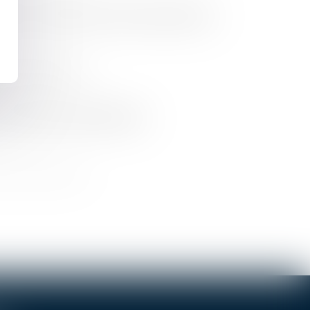
iaire en matière de transsexualisme
vice public pénitentiaire