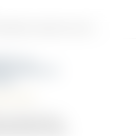
MMOBILIÈRES
LES HONORAIRES
ACTUS
CONTACT
ces : la
 à la date où la
uise
roit des contrats
ances réciproques produit ses
 la loi sont réunies. Il est donc
urs années plus tard, y compris au