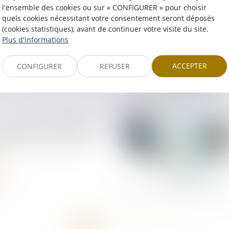
l'ensemble des cookies ou sur « CONFIGURER » pour choisir
cassation réaffirme le
quels cookies nécessitant votre consentement seront déposés
pératif de l’article
(cookies statistiques), avant de continuer votre visite du site.
du Code de la
Plus d'informations
n et de l’habitation !
ACCEPTER
CONFIGURER
REFUSER
contrat : l'acceptation
 se prouver… par les
<<
<
1
2
3
4
5
>
>>