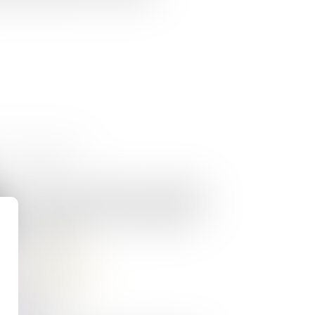
26/05/2026
En cas de résiliation anticipée
d’un CDD, le prix n’est dû qu’en
contrepartie des prestations
exécutées
Lire la suite