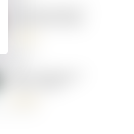
02/09/2025
Vente viagère : l’aléa demeure
tant que le décès n’est pas
inéluctable à brève échéance
Lire la suite
22/07/2025
Contrats interdépendants : la
résolution notifiée suffit à
entraîner la caducité
Lire la suite