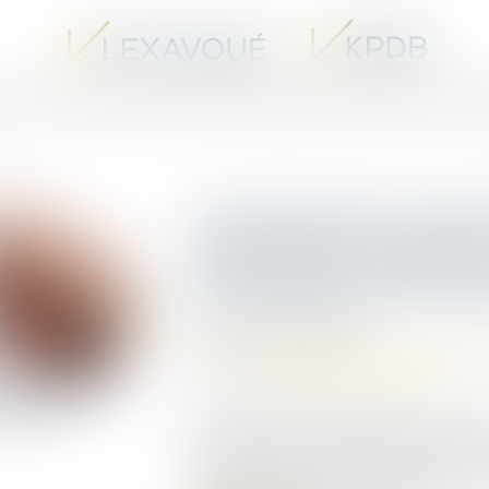
UX AVOCATS SPÉCIALISTES EN PROCÉDURE D’APPEL
LES VENTES I
Compensation de créan
prescription s'apprécie
compensation est acq
Publié le :
04/08/2026
Droit des obligations et des suretés
/
D
Source :
www.lemag-juridique.com
La compensation légale entre deux cré
effets dès que les conditions prévues par
indifférent qu'elle soit invoquée plusie