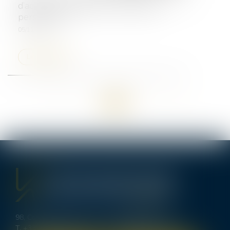
d’achat pour défaut de contrepartie
personnelle
05/11/2024
Lire la suite
<<
<
1
2
3
4
5
>
>>
98, Cours d’Alsace Lorraine - 33000 BORDEAUX
T.
+33 (0)5 56 00 62 70
-
bordeaux@lexavoue.com