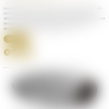
La garantie des vices cachés, prévue par l'article 1641 du Code
civil, permet à l'acheteur d'agir contre le vendeur lorsqu'un
défaut non apparent rend le bien impropre à l'usage auquel il est
destiné. L'acheteur dispose de deux ans à compter de la
découverte du vice pour engager une action...
Lire la suite