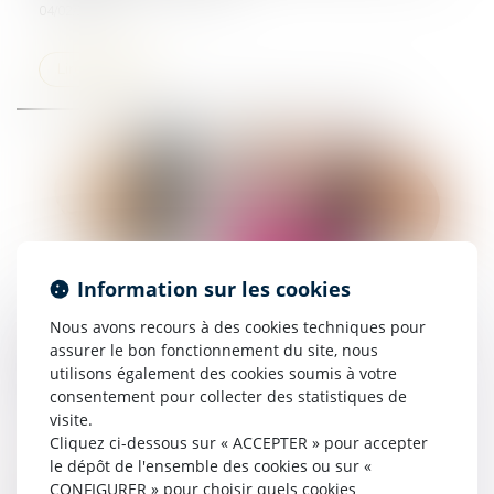
04/02/2025
Lire la suite
Information sur les cookies
Nous avons recours à des cookies techniques pour
Force majeure et continuité du service public :
assurer le bon fonctionnement du site, nous
quand la sécheresse redéfinit les obligations
utilisons également des cookies soumis à votre
contractuelles
consentement pour collecter des statistiques de
14/01/2025
visite.
Cliquez ci-dessous sur « ACCEPTER » pour accepter
Lire la suite
le dépôt de l'ensemble des cookies ou sur «
CONFIGURER » pour choisir quels cookies