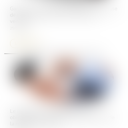
Garantie des charges non déclarées : une clause
de non-recours suffit-elle à exonérer le
vendeur ?
25/02/2025
Lire la suite
Le manquement de l’hébergeur à son
obligation contractuelle de surveillance justifie
la résiliation du contrat