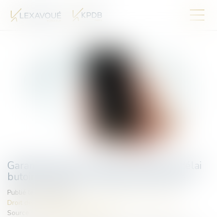
Garantie des vices cachés : rappel du délai
butoir de 20 ans à compter de la vente
Publié le :
15/10/2024
Droit des obligations et des suretés
/
Droit des contrats
Source :
www.lemag-juridique.com