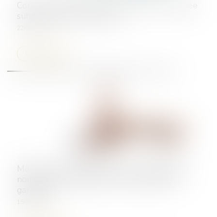
Contrats interdépendants : la résolution notifiée
suffit à entraîner la caducité
22/07/2025
Lire la suite
Même sur demande du client, une réparation
non conforme engage la responsabilité du
garagiste !
15/07/2025