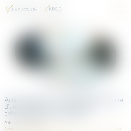
Action paulienne : l’homologation judiciaire
d’une transaction ne prive pas les
créanciers de leur droit d’agir
Publié le :
24/06/2025
Droit des obligations et des suretés
/
Droit de la responsabilité