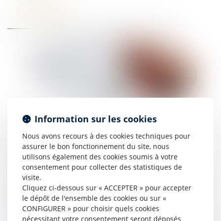
Lire la suite
Information sur les cookies
Information annuelle de la caution : le nom de
Nous avons recours à des cookies techniques pour
la caution doit figurer sur la liste d’envoi !
assurer le bon fonctionnement du site, nous
09/07/2025
utilisons également des cookies soumis à votre
consentement pour collecter des statistiques de
Lire la suite
visite.
Cliquez ci-dessous sur « ACCEPTER » pour accepter
le dépôt de l'ensemble des cookies ou sur «
CONFIGURER » pour choisir quels cookies
nécessitant votre consentement seront déposés