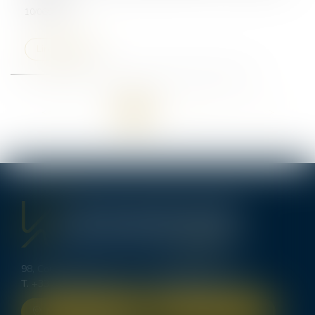
10/06/2025
Lire la suite
<<
<
1
2
3
4
5
6
7
...
>
>>
98, Cours d’Alsace Lorraine - 33000 BORDEAUX
T.
+33 (0)5 56 00 62 70
-
bordeaux@lexavoue.com
NOUS LOCALISER
NOUS CONTACTER