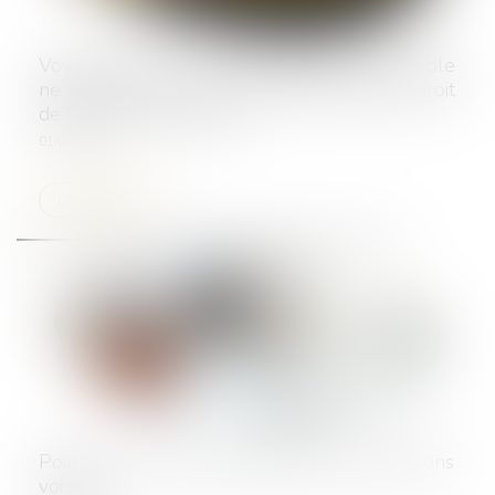
Voyage à forfait : l’assureur du tiers responsable
ne peut invoquer la responsabilité de plein droit
de l’agence de voyages
01/07/2025
Lire la suite
Point sur la nullité : distinction avec les sanctions
voisines