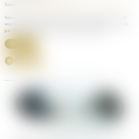
Source :
www.lemag-juridique.com
Selon l’article 1341-2 du Code civil, l’action paulienne est une
voie de droit permettant à un créancier d’attaquer un acte fait
par son débiteur ayant agi en fraude de ses droits...
Lire la suite