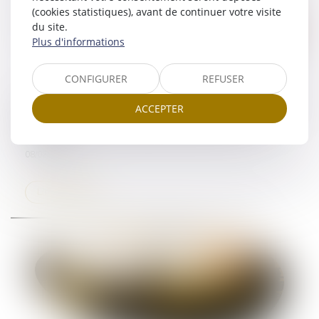
(cookies statistiques), avant de continuer votre visite
du site.
Plus d'informations
CONFIGURER
REFUSER
La Cour de cassation rappelle les conséquences
ACCEPTER
juridiques d’une condition suspensive non
réalisée
08/07/2025
Lire la suite