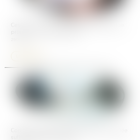
Cession de contrat : l'acceptation tacite peut se
prouver… par les paiements
29/07/2025
Lire la suite
Contrats interdépendants : la résolution notifiée
suffit à entraîner la caducité