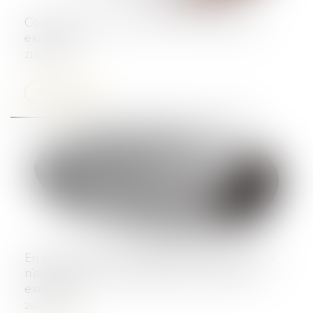
Compensation de créances : prescription et
exception
21/07/2026
Lire la suite
En cas de résiliation anticipée d’un CDD, le prix
n’est dû qu’en contrepartie des prestations
exécutées
26/05/2026