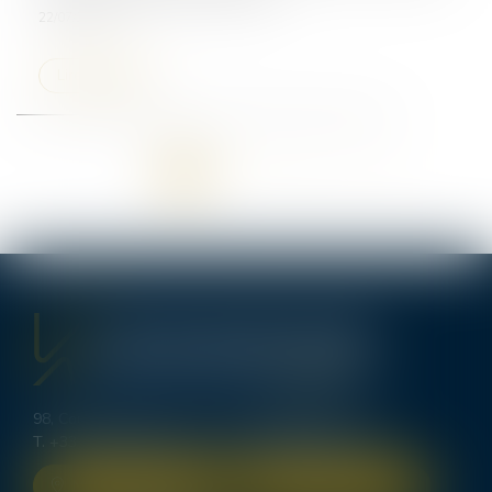
22/07/2025
Lire la suite
<<
<
1
2
3
4
5
>
>>
98, Cours d’Alsace Lorraine - 33000 BORDEAUX
T.
+33 (0)5 56 00 62 70
-
bordeaux@lexavoue.com
NOUS LOCALISER
NOUS CONTACTER