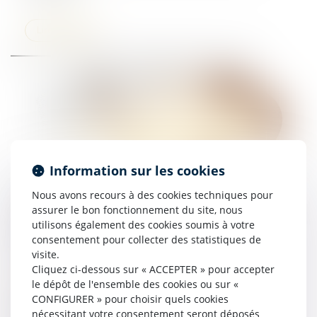
Lire la suite
Information sur les cookies
Nous avons recours à des cookies techniques pour
La Cour de cassation réaffirme le caractère
assurer le bon fonctionnement du site, nous
impératif de l’article R.125-2-1 du Code de la
utilisons également des cookies soumis à votre
construction et de l’habitation !
consentement pour collecter des statistiques de
16/09/2025
visite.
Cliquez ci-dessous sur « ACCEPTER » pour accepter
le dépôt de l'ensemble des cookies ou sur «
Lire la suite
CONFIGURER » pour choisir quels cookies
nécessitant votre consentement seront déposés