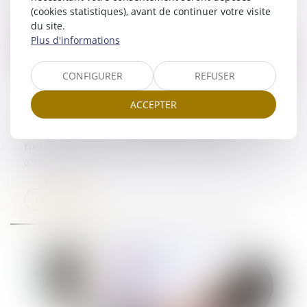
(cookies statistiques), avant de continuer votre visite
du site.
Plus d'informations
CONFIGURER
REFUSER
ACCEPTER
Vente viagère : l’aléa demeure tant que le décès
n’est pas inéluctable à brève échéance
02/09/2025
Lire la suite