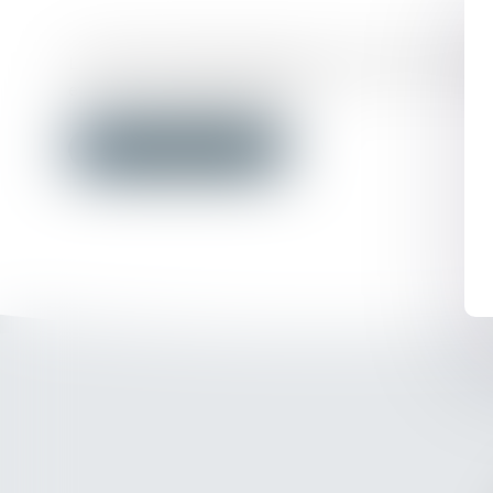
Le cabinet conseille, représente et assiste ses clients i
et de la responsabilité bancaire.
NOUS CONTACTER