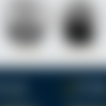
Philippe
ROGER
Christine
COMBEAU
ine - 33000 BORDEAUX
222, Bd Saint-Germain 