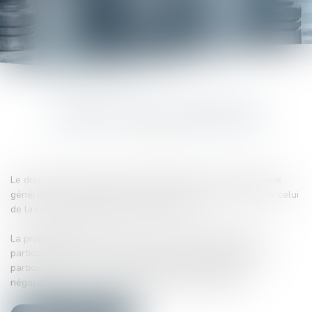
LE DROIT DES ASSURANCES
Le droit des assurances est omniprésent dans le contentieux
général de la responsabilité civile et plus précisément dans celui
de la responsabilité civile professionnelle.
La problématique de la mise en œuvre de la garantie est
particulièrement cruciale pour nos clients institutionnels et
particuliers que nous accompagnons dans le cadre de
négociations et, si nécessaire, devant les juridictions.