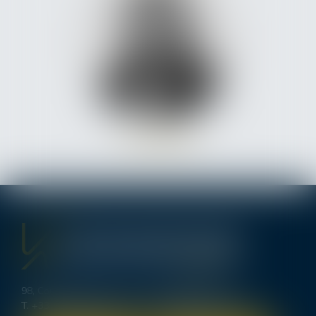
Cécile
RIDE
98, Cours d’Alsace Lorraine - 33000 BORDEAUX
T.
+33 (0)5 56 00 62 70
-
bordeaux@lexavoue.com