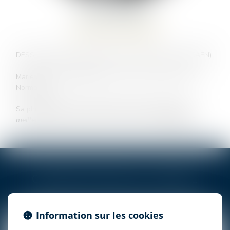
Marie
HUREL
OFFICE MANAGER
DESS Certificat d’administration des entreprises (IAE CAEN)
Marie aime la photographie, le chant et sa terre natale
Normande
Sa phrase fétiche :
« Ecouter les autres, c’est encore la
meilleure façon d’entendre ce qu’ils disent »
Pierre DAC
CONTACTER
Marie
HUREL
Information sur les cookies