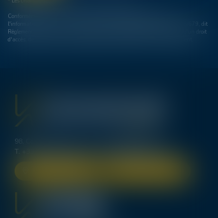
* Les champs suivis d'un astérisque sont obligatoires.
Conformément à la loi n°78-17 du 6 janvier 1978 modifiée relative à
l'informatique, aux fichiers et aux libertés, et au règlement européen 2016/679, dit
Règlement Général sur la Protection des Données (RGPD), vous disposez d'un droit
d'accès, de rectification, de suppression des informations qui vous concernent.
98, Cours d’Alsace Lorraine - 33000 BORDEAUX
T.
+33 (0)5 56 00 62 70
-
bordeaux@lexavoue.com
NOUS LOCALISER
NOUS CONTACTER