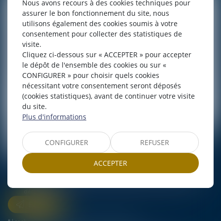
Nous avons recours à des cookies techniques pour
assurer le bon fonctionnement du site, nous
utilisons également des cookies soumis à votre
consentement pour collecter des statistiques de
visite.
Cliquez ci-dessous sur « ACCEPTER » pour accepter
le dépôt de l'ensemble des cookies ou sur «
CONFIGURER » pour choisir quels cookies
nécessitant votre consentement seront déposés
(cookies statistiques), avant de continuer votre visite
du site.
Plus d'informations
CONFIGURER
REFUSER
J'accepte que les informations saisies soient traitées
ACCEPTER
informatiquement par LEXAVOUE KPDB Bordeaux et l'hébergeur du
présent site dans le cadre de ma demande et de la relation avec
LEXAVOUE KPDB Bordeaux et/ou Madame Marie HUREL qui peut en
découler.
Envoyer