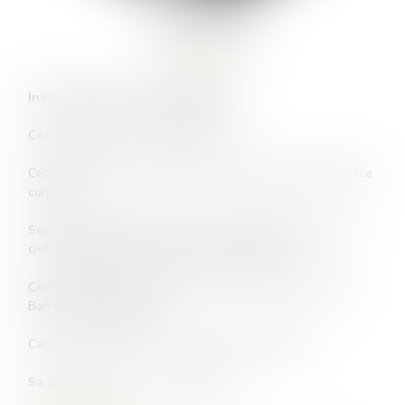
Cécile
RIDE
AVOCAT
Inscrite au Barreau de BORDEAUX
Cécile RIDE est avocat depuis 2007
Cécile RIDE intervient en matière de réparation du préjudice
corporel
Ses domaines d’intervention sont principalement le droit
civil des obligations et le droit des assurances
Cécile RIDE est ancien membre du Conseil de l’Ordre du
Barreau de BORDEAUX
Cécile aime le cinéma, les concerts et le théâtre.
Sa phrase fétiche : :
« Ça se plaide »