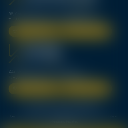
98, Cours d’Alsace Lorraine - 33000 BORDEAUX
T.
+33 (0)5 56 00 62 70
-
bordeaux@lexavoue.com
NOUS LOCALISER
NOUS CONTACTER
222, Bd Saint-Germain - 75007 PARIS
T.
+33 (0)1 83 64 40 84
-
contact@kpdb.legal
NOUS LOCALISER
NOUS CONTACTER
Le cabinet
Les domaines de compétence
Deux avocats spécialistes en procédure d’appel
Les ventes immobilières
Les honoraires
Actus
Plan du site
Mentions légales