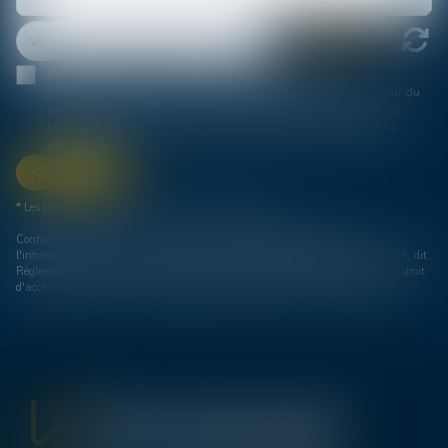
J'accepte que les informations saisies soient traitées
informatiquement par LEXAVOUE KPDB Bordeaux et l'hébergeur du
présent site dans le cadre de ma demande et de la relation avec
LEXAVOUE KPDB Bordeaux et/ou Maître Cécile RIDE qui peut en
découler.
Envoyer
* Les champs suivis d'un astérisque sont obligatoires.
Conformément à la loi n°78-17 du 6 janvier 1978 modifiée relative à
l'informatique, aux fichiers et aux libertés, et au règlement européen 2016/679, dit
Règlement Général sur la Protection des Données (RGPD), vous disposez d'un droit
d'accès, de rectification, de suppression des informations qui vous concernent.