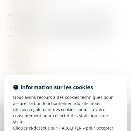
FORMATION
Maîtrise de droit privé – Mention Carrières Judiciaires –
LIMOGES
DU de Sciences criminologiques (PANTHÉON ASSAS)
DU de Sciences criminelles (PANTHÉON ASSAS)
LANGUES
Français
Anglais
CONTACT
Information sur les cookies
contact@kpdb.legal
Nous avons recours à des cookies techniques pour
assurer le bon fonctionnement du site, nous
utilisons également des cookies soumis à votre
DOMAINES D'INTERVENTION
consentement pour collecter des statistiques de
visite.
Assurances
Cliquez ci-dessous sur « ACCEPTER » pour accepter