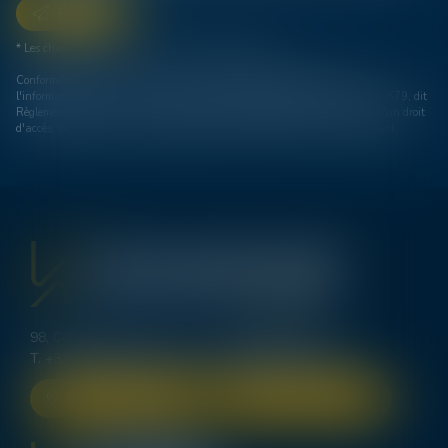
Envoyer
* Les champs suivis d'un astérisque sont obligatoires.
Conformément à la loi n°78-17 du 6 janvier 1978 modifiée relative à
l'informatique, aux fichiers et aux libertés, et au règlement européen 2016/679, dit
Règlement Général sur la Protection des Données (RGPD), vous disposez d'un droit
d'accès, de rectification, de suppression des informations qui vous concernent.
98, Cours d’Alsace Lorraine - 33000 BORDEAUX
T.
+33 (0)5 56 00 62 70
-
bordeaux@lexavoue.com
NOUS LOCALISER
NOUS CONTACTER