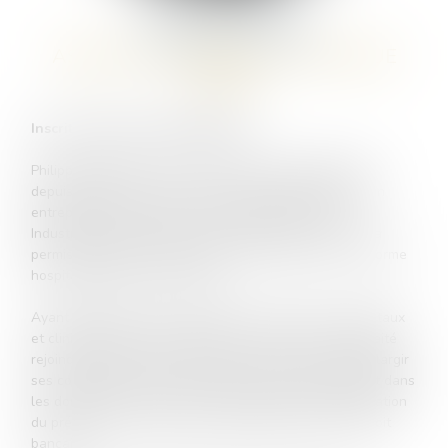
Philippe
ROGER
ASSOCIÉ / FONDATEUR
- LEXAVOUE
KPDB
Inscrit au Barreau de BORDEAUX
Philippe ROGER est avocat au barreau de BORDEAUX
depuis 2002, après avoir exercé en qualité de juriste en
entreprise dans le cadre d’une CIFRE (Convention
Industrielle de Formation par le Recherche), ce qui lui a
permis de rédiger sa thèse en droit comparé sur la réforme
hospitalière (France / Québec).
Ayant développé une activité de conseil auprès d’hôpitaux
et cliniques dans ses précédentes fonctions, il a souhaité
rejoindre la profession d’avocat, ce qui lui a permis d’élargir
ses compétences, exerçant désormais essentiellement dans
les domaines du droit de la responsabilité, de la réparation
du préjudice corporel et des assurances ainsi qu’en droit
bancaire.