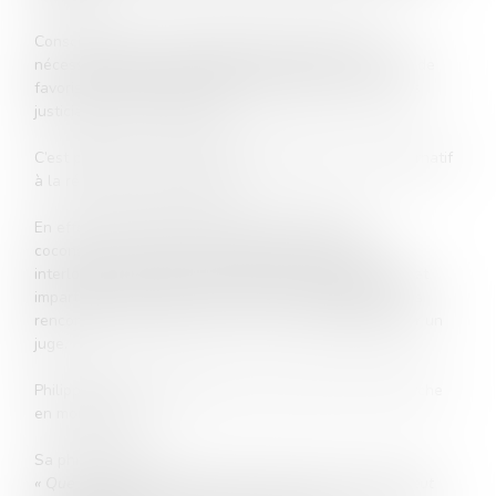
Conscient que le combat judiciaire ne répond pas
nécessairement au besoin des justiciables, il s’efforce de
favoriser le règlement amiable des litiges auxquels les
justiciables sont confrontés.
C’est pourquoi, il s’est formé à la médiation, mode alternatif
à la résolution des différends.
En effet, la médiation permet aux justiciables de
coconstruire en toute confidentialité avec leurs
interlocuteurs et l’aide d’un tiers neutre, indépendant et
impartial, le médiateur, la solution aux problèmes qu’ils
rencontrent, sans que celle-ci ne leur soit imposée par un
juge.
Philippe ROGER pratique le Ju-Jitsu, le tennis et la marche
en montagne.
Sa phrase fétiche :
« Que la force me soit donnée de supporter ce qui ne peut