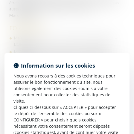
être changé et le courage de changer ce qui peut l'être mais
aussi la sagesse de distinguer l'un de l'autre. »
Marc AURELE
FORMATION
Maîtrise de droit privé – Mention Carrières Judiciaires –
BORDEAUX
Maîtrise de droit public des affaires – BORDEAUX -
ERASMUS KUL (KATOLIEKE UNIVERSITEIT LEUVEN) –
BELGIQUE
Information sur les cookies
DESS de droit de la Santé
Nous avons recours à des cookies techniques pour
Doctorat en droit – Université de POITIERS
assurer le bon fonctionnement du site, nous
CAPA (ECOA de POITIERS) – major de promotion
utilisons également des cookies soumis à votre
consentement pour collecter des statistiques de
LANGUES
visite.
Cliquez ci-dessous sur « ACCEPTER » pour accepter
Français
le dépôt de l'ensemble des cookies ou sur «
Anglais
CONFIGURER » pour choisir quels cookies
Espagnol
nécessitant votre consentement seront déposés
(cookies statistiques), avant de continuer votre visite