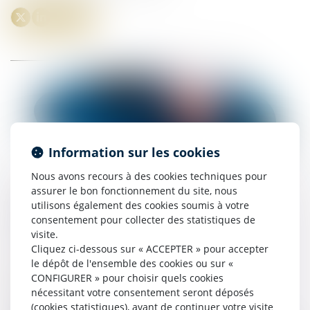
Information sur les cookies
Nous avons recours à des cookies techniques pour
assurer le bon fonctionnement du site, nous
L'obligation d'information renforcée du
utilisons également des cookies soumis à votre
chirurgien esthétique
consentement pour collecter des statistiques de
02/06/2010
visite.
Cliquez ci-dessous sur « ACCEPTER » pour accepter
le dépôt de l'ensemble des cookies ou sur «
Lire la suite
CONFIGURER » pour choisir quels cookies
nécessitant votre consentement seront déposés
(cookies statistiques), avant de continuer votre visite