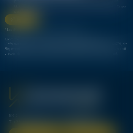
présent site dans le cadre de ma demande et de la relation avec
LEXAVOUE KPDB Bordeaux et/ou Madame Valérie SCHROEYERS qui
peut en découler.
Envoyer
* Les champs suivis d'un astérisque sont obligatoires.
Conformément à la loi n°78-17 du 6 janvier 1978 modifiée relative à
l'informatique, aux fichiers et aux libertés, et au règlement européen 2016/679, dit
Règlement Général sur la Protection des Données (RGPD), vous disposez d'un droit
d'accès, de rectification, de suppression des informations qui vous concernent.
98, Cours d’Alsace Lorraine - 33000 BORDEAUX
T.
+33 (0)5 56 00 62 70
-
bordeaux@lexavoue.com