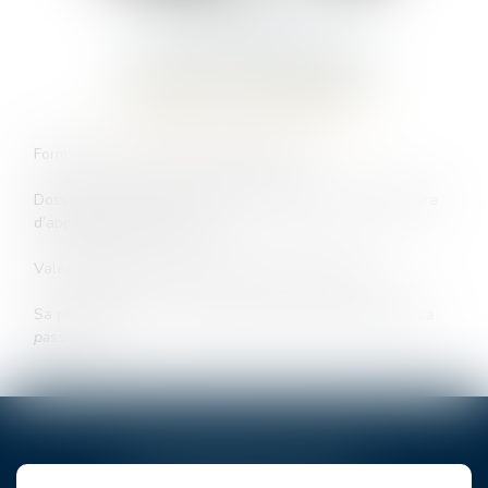
Valérie
SCHROEYERS
ASSISTANTE
JURIDIQUE
Formation assistante juridique ENADEP
Dossiers suivis : Tribunal judiciaires/ référés TJ / Procédure
d’appel chambres civiles
Valérie pratique la mandoline et la course à pied
Sa phrase fétiche :
« La vocation, c’est avoir pour métier sa
passion »
CONTACTER
Valérie